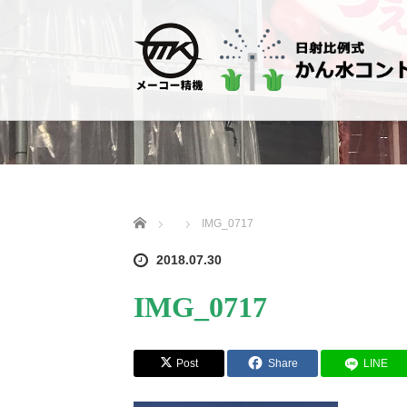
ホーム
IMG_0717
2018.07.30
IMG_0717
Post
Share
LINE