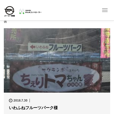
T
o
g
ホーム
g
l
e
n
a
v
i
g
a
t
i
o
n
2018.7.30
いわふねフルーツパーク様