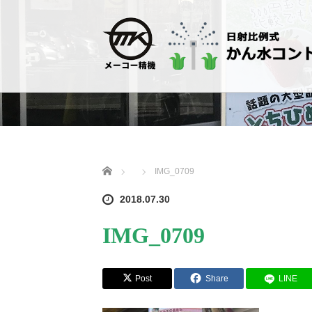
ホーム
IMG_0709
2018.07.30
IMG_0709
Post
Share
LINE